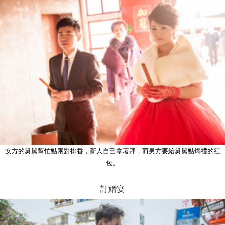
女方的舅舅幫忙點兩對排香，新人自己拿著拜，而男方要給舅舅點燭禮的紅
包。
訂婚宴