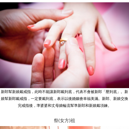
新郎幫新娘戴戒指，此時不能讓新郎戴到底，代表不會被新郎「壓到底」。新
娘幫新郎戴戒指，一定要戴到底，表示以後婚姻會幸福美滿。新郎、新娘交換
完戒指後，準婆婆和丈母娘輪流幫準新郎和新娘戴項鍊。
祭(女方)祖