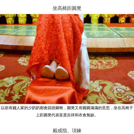
坐高椅距圓凳
以前有錢人家的少奶奶都會踩踏腳椅，圓凳又有圓圓滿滿的意思，坐在高椅子
上距圓凳代表富貴吉祥和衣食無缺。
戴戒指、項鍊