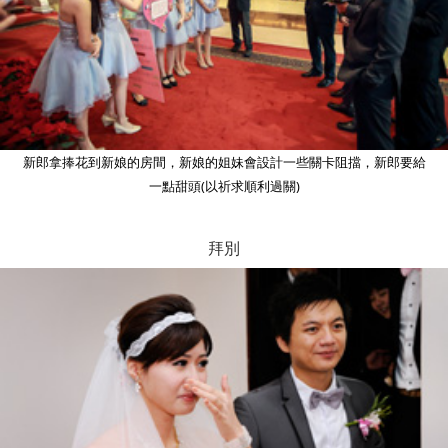
新郎拿捧花到新娘的房間，新娘的姐妹會設計一些關卡阻擋，新郎要給
一點甜頭(以祈求順利過關)
拜別