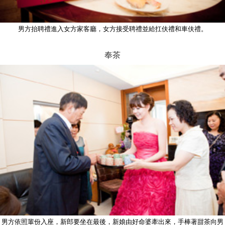
男方抬聘禮進入女方家客廳，女方接受聘禮並給扛伕禮和車伕禮。
奉茶
男方依照輩份入座，新郎要坐在最後，新娘由好命婆牽出來，手棒著甜茶向男