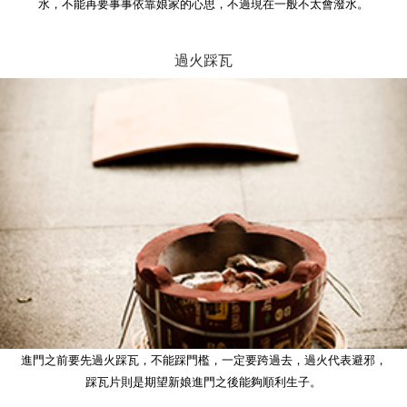
水，不能再要事事依靠娘家的心思，不過現在一般不太會潑水。
過火踩瓦
進門之前要先過火踩瓦，不能踩門檻，一定要跨過去，過火代表避邪，
踩瓦片則是期望新娘進門之後能夠順利生子。