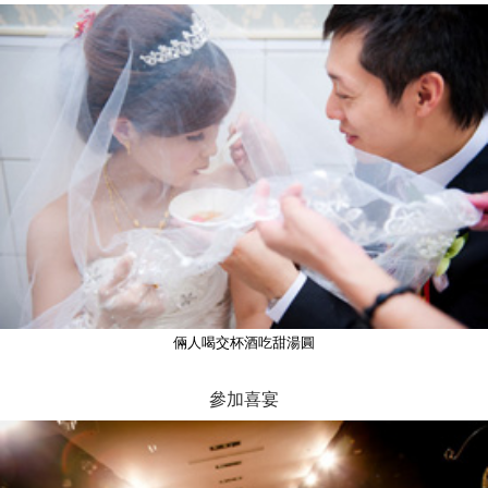
倆人喝交杯酒吃甜湯圓
參加喜宴