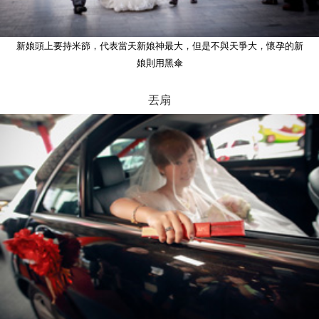
新娘頭上要持米篩，代表當天新娘神最大，但是不與天爭大，懷孕的新
娘則用黑傘
丟扇