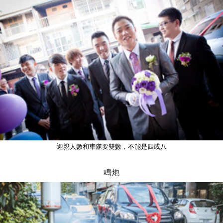
迎親人數和車隊要雙數，不能是四或八
鳴炮