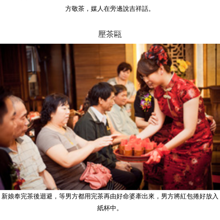
方敬茶，媒人在旁邊說吉祥話。
壓茶甌
新娘奉完茶後迴避，等男方都用完茶再由好命婆牽出來，男方將紅包捲好放入
紙杯中。