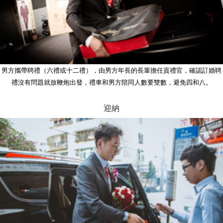
男方攜帶聘禮（六禮或十二禮），由男方年長的長輩擔任貢禮官，確認訂婚聘
禮沒有問題就放鞭炮出發，禮車和男方陪同人數要雙數，避免四和八。
迎納