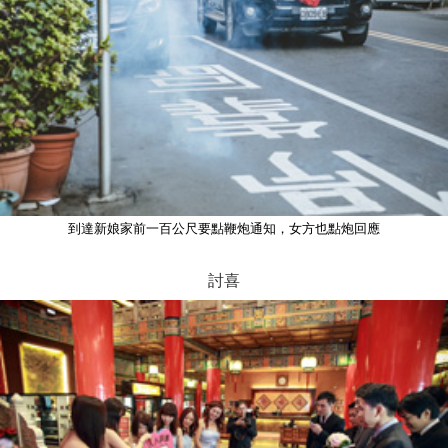
到達新娘家前一百公尺要點鞭炮通知，女方也點炮回應
討喜