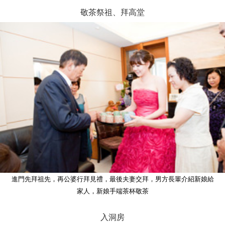
敬茶祭祖、拜高堂
進門先拜祖先，再公婆行拜見禮，最後夫妻交拜，男方長輩介紹新娘給
家人，新娘手端茶杯敬茶
入洞房