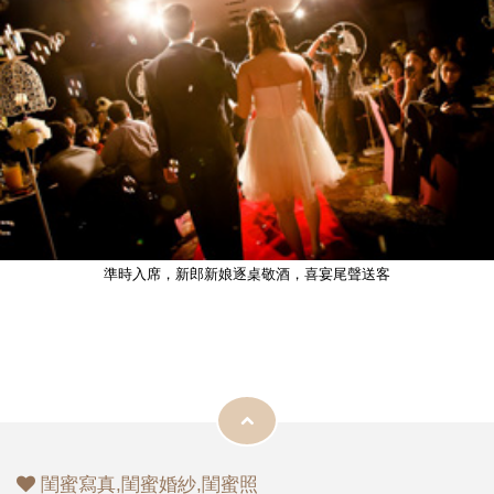
準時入席，新郎新娘逐桌敬酒，喜宴尾聲送客
閨蜜寫真,閨蜜婚紗,閨蜜照