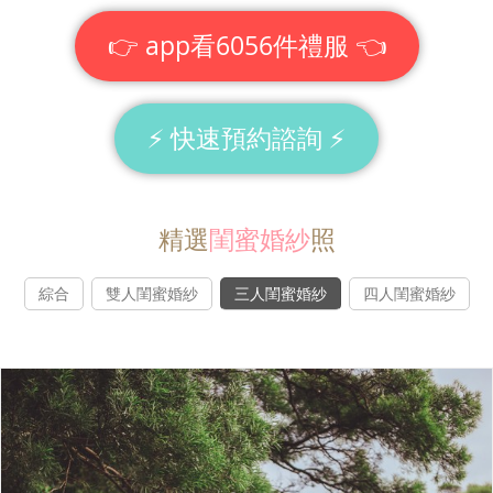
👉 app看6056件禮服 👈
⚡ 快速預約諮詢 ⚡
精選
閨蜜婚紗
照
綜合
雙人閨蜜婚紗
三人閨蜜婚紗
四人閨蜜婚紗