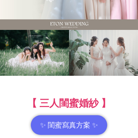
【 三人閨蜜婚紗 】
✨ 閨蜜寫真方案 ✨